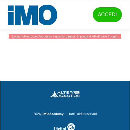
Skip
to
content
ACCEDI
Login richiesto per l'accesso a questa pagina. Si prega di effettuare il
Login
.
2026,
iMO Academy
- Tutti i diritti riservati