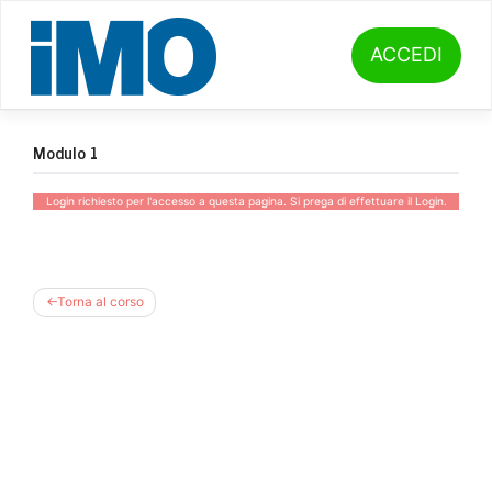
Skip
to
content
ACCEDI
Modulo 1
Login richiesto per l'accesso a questa pagina. Si prega di effettuare il
Login
.
Torna al corso