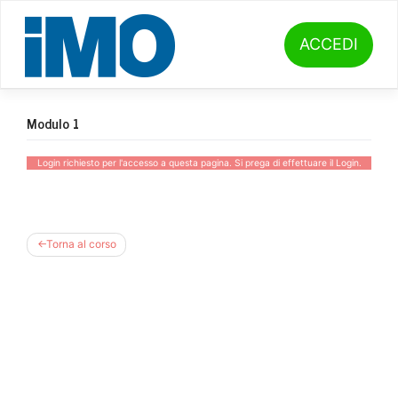
Skip
to
content
ACCEDI
Modulo 1
Login richiesto per l'accesso a questa pagina. Si prega di effettuare il
Login
.
Torna al corso