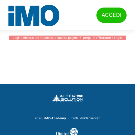
Skip
to
content
ACCEDI
Login richiesto per l'accesso a questa pagina. Si prega di effettuare il
Login
.
2026,
iMO Academy
- Tutti i diritti riservati