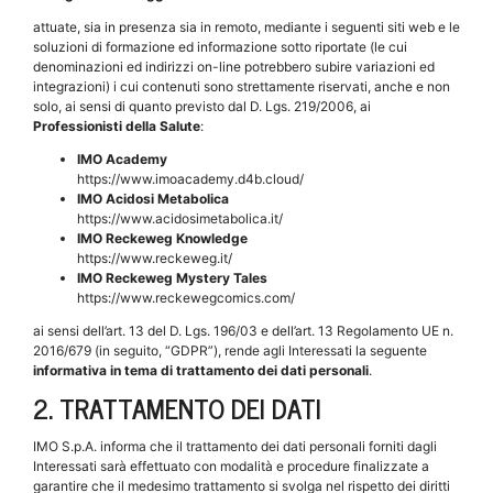
attuate, sia in presenza sia in remoto, mediante i seguenti siti web e le
soluzioni di formazione ed informazione sotto riportate (le cui
denominazioni ed indirizzi on-line potrebbero subire variazioni ed
integrazioni) i cui contenuti sono strettamente riservati, anche e non
solo, ai sensi di quanto previsto dal D. Lgs. 219/2006, ai
Professionisti della Salute
:
IMO Academy
https://www.imoacademy.d4b.cloud/
IMO Acidosi Metabolica
https://www.acidosimetabolica.it/
IMO Reckeweg Knowledge
https://www.reckeweg.it/
IMO Reckeweg Mystery Tales
https://www.reckewegcomics.com/
ai sensi dell’art. 13 del D. Lgs. 196/03 e dell’art. 13 Regolamento UE n.
2016/679 (in seguito, “GDPR”), rende agli Interessati la seguente
informativa in tema di trattamento dei dati personali
.
2.
TRATTAMENTO DEI DATI
IMO S.p.A. informa che il trattamento dei dati personali forniti dagli
Interessati sarà effettuato con modalità e procedure finalizzate a
garantire che il medesimo trattamento si svolga nel rispetto dei diritti