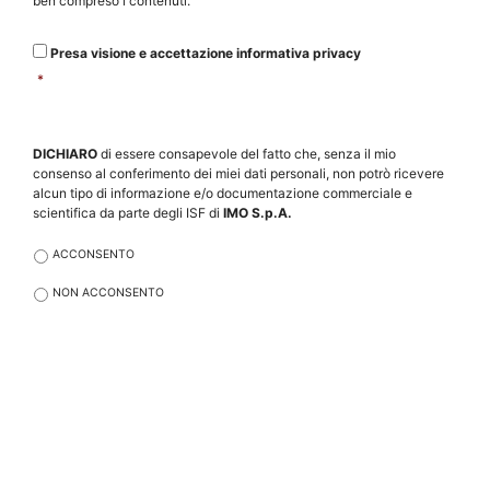
ben compreso i contenuti.
e
accettazione
informativa
Presa visione e accettazione informativa privacy
privacy
*
*
Consenso
DICHIARO
di essere consapevole del fatto che, senza il mio
al
consenso al conferimento dei miei dati personali, non potrò ricevere
trattamento
alcun tipo di informazione e/o documentazione commerciale e
dei
scientifica da parte degli ISF di
IMO S.p.A.
miei
dati
personali
*
ACCONSENTO
NON ACCONSENTO