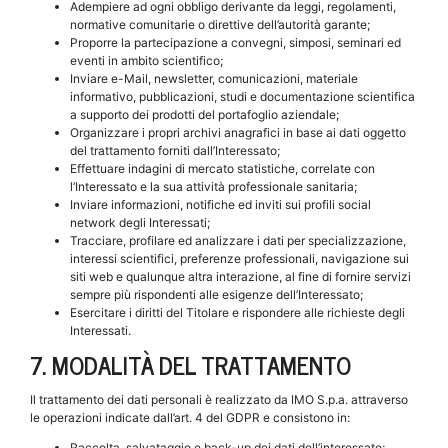
Adempiere ad ogni obbligo derivante da leggi, regolamenti,
normative comunitarie o direttive dell’autorità garante;
Proporre la partecipazione a convegni, simposi, seminari ed
eventi in ambito scientifico;
Inviare e-Mail, newsletter, comunicazioni, materiale
informativo, pubblicazioni, studi e documentazione scientifica
a supporto dei prodotti del portafoglio aziendale;
Organizzare i propri archivi anagrafici in base ai dati oggetto
del trattamento forniti dall’Interessato;
Effettuare indagini di mercato statistiche, correlate con
l’Interessato e la sua attività professionale sanitaria;
Inviare informazioni, notifiche ed inviti sui profili social
network degli Interessati;
Tracciare, profilare ed analizzare i dati per specializzazione,
interessi scientifici, preferenze professionali, navigazione sui
siti web e qualunque altra interazione, al fine di fornire servizi
sempre più rispondenti alle esigenze dell’Interessato;
Esercitare i diritti del Titolare e rispondere alle richieste degli
Interessati.
7. MODALITÀ DEL TRATTAMENTO
Il trattamento dei dati personali è realizzato da IMO S.p.a. attraverso
le operazioni indicate dall’art. 4 del GDPR e consistono in:
Raccolta, salvataggio e back-up dei dati dell’interessato;