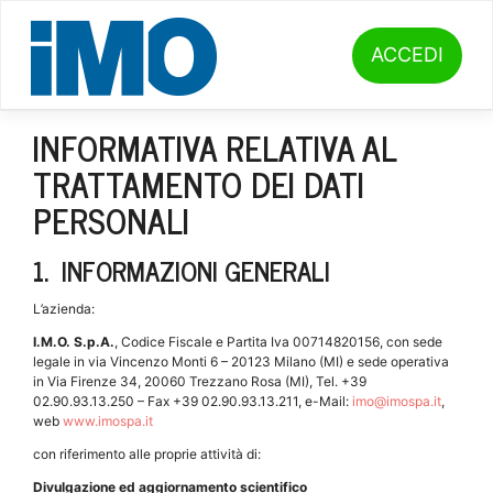
Skip
to
content
ACCEDI
INFORMATIVA RELATIVA AL
TRATTAMENTO DEI DATI
PERSONALI
1. INFORMAZIONI GENERALI
L’azienda:
I.M.O. S.p.A.
, Codice Fiscale e Partita Iva 00714820156, con sede
legale in via Vincenzo Monti 6 – 20123 Milano (MI) e sede operativa
in Via Firenze 34, 20060 Trezzano Rosa (MI), Tel. +39
02.90.93.13.250 – Fax +39 02.90.93.13.211, e-Mail:
imo@imospa.it
,
web
www.imospa.it
con riferimento alle proprie attività di:
Divulgazione ed aggiornamento scientifico