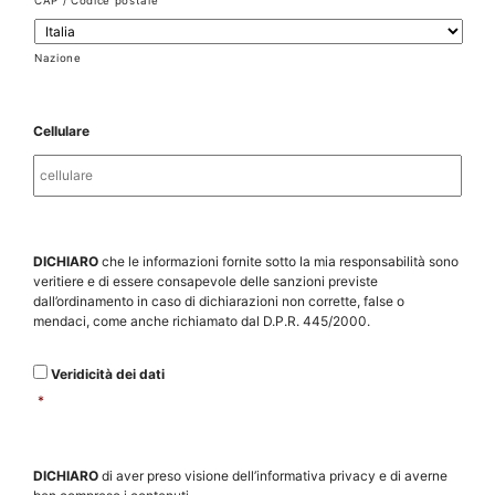
CAP / Codice postale
Nazione
Cellulare
Veridicità
DICHIARO
che le informazioni fornite sotto la mia responsabilità sono
dei
veritiere e di essere consapevole delle sanzioni previste
dati
*
dall’ordinamento in caso di dichiarazioni non corrette, false o
mendaci, come anche richiamato dal D.P.R. 445/2000.
Veridicità dei dati
*
Presa
DICHIARO
di aver preso visione dell’informativa privacy e di averne
visione